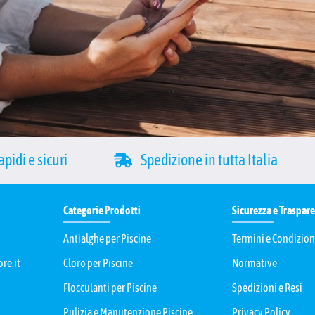
pidi e sicuri
Spedizione in tutta Italia
Categorie Prodotti
Sicurezza e Traspar
Antialghe per Piscine
Termini e Condizion
re.it
Cloro per Piscine
Normative
Flocculanti per Piscine
Spedizioni e Resi
Pulizia e Manutenzione Piscine
Privacy Policy