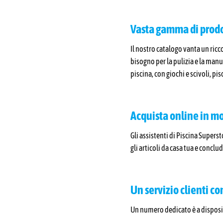
Vasta gamma di prodot
Il nostro catalogo vanta un ricco
bisogno per la pulizia e la manut
piscina, con giochi e scivoli, pi
Acquista online in mo
Gli assistenti di Piscina Supers
gli articoli da casa tua e conclu
Un servizio clienti c
Un numero dedicato è a disposiz