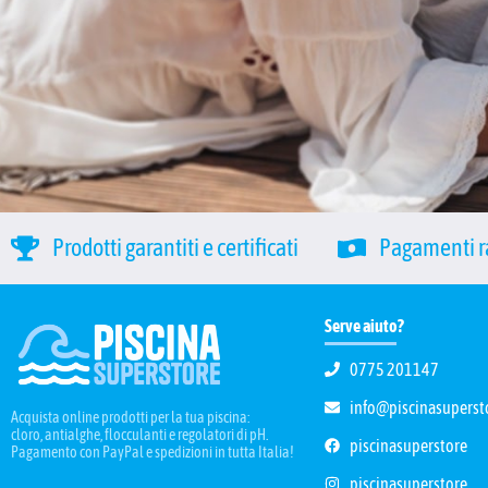
Prodotti garantiti e certificati
Pagamenti ra
Serve aiuto?
0775 201147
info@piscinasupersto
Acquista online prodotti per la tua piscina:
cloro, antialghe, flocculanti e regolatori di pH.
piscinasuperstore
Pagamento con PayPal e spedizioni in tutta Italia!
piscinasuperstore