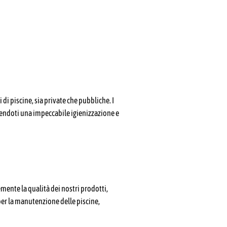
di piscine, sia private che pubbliche. I
antendoti una impeccabile igienizzazione e
mente la qualità dei nostri prodotti,
per la manutenzione delle piscine,