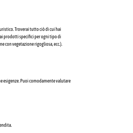
ristico. Troverai tutto ciò di cui hai
ai prodotti specifici per ogni tipo di
one con vegetazione rigogliosa, ecc.).
le tue esigenze. Puoi comodamente valutare
endita.