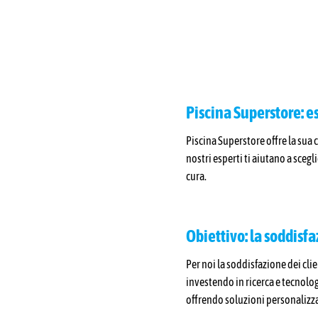
Piscina Superstore: e
Piscina Superstore offre la sua 
nostri esperti ti aiutano a sceg
cura.
Obiettivo: la soddisfa
Per noi la soddisfazione dei cl
investendo in ricerca e tecnolo
offrendo soluzioni personalizza