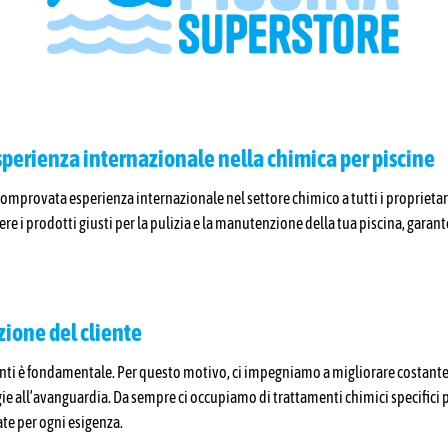
sperienza internazionale nella chimica per piscine
comprovata esperienza internazionale nel settore chimico a tutti i proprietari 
liere i prodotti giusti per la pulizia e la manutenzione della tua piscina, gar
zione del cliente
ienti è fondamentale. Per questo motivo, ci impegniamo a migliorare costante
gie all’avanguardia. Da sempre ci occupiamo di trattamenti chimici specifici 
te per ogni esigenza.