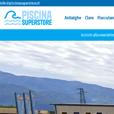
info@piscinasuperstore.it
Antialghe
Cloro
Flocculan
Iscriviti alla newslette