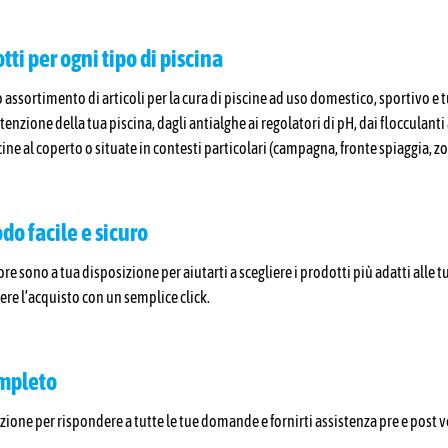
ti per ogni tipo di piscina
 assortimento di articoli per la cura di piscine ad uso domestico, sportivo e tu
enzione della tua piscina, dagli antialghe ai regolatori di pH, dai flocculanti 
scine al coperto o situate in contesti particolari (campagna, fronte spiaggia, z
do facile e sicuro
tore sono a tua disposizione per aiutarti a scegliere i prodotti più adatti al
dere l’acquisto con un semplice click.
ompleto
ione per rispondere a tutte le tue domande e fornirti assistenza pre e post v