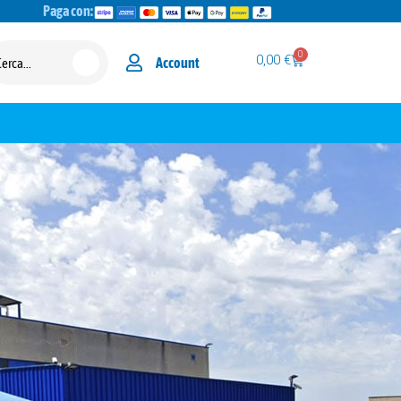
Paga con:
0
0,00
€
Account