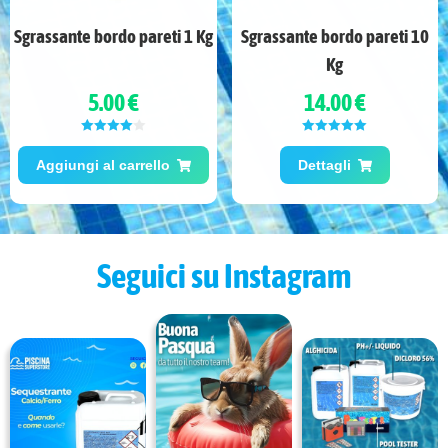
Sgrassante bordo pareti 1 Kg
Sgrassante bordo pareti 10
Kg
5.00 €
14.00 €
Valutato
Valutato
5.00
4.00
su 5
su 5
Aggiungi al carrello
Dettagli
Seguici su Instagram