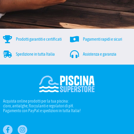
Prodotti garantiti e certificati
Pagamenti rapidi e sicuri
Spedizione in tutta Italia
Assistenza e garanzia
Acquista online prodotti per la tua piscina:
cloro, antialghe, flocculanti e regolatori di pH.
Pagamento con PayPal e spedizioni in tutta Italia!