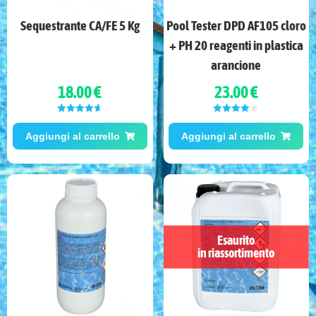
Sequestrante CA/FE 5 Kg
Pool Tester DPD AF105 cloro
+ PH 20 reagenti in plastica
arancione
18.00 €
23.00 €
Valutato
Valutato
4.67
su 5
4.00
su 5
Aggiungi al carrello
Aggiungi al carrello
Esaurito