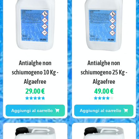
Antialghe non
Antialghe non
schiumogeno 10 Kg -
schiumogeno 25 Kg -
Algaefree
Algaefree
29.00 €
49.00 €
Valutato
Valutato
4.80
su 5
4.00
su 5
Aggiungi al carrello
Aggiungi al carrello