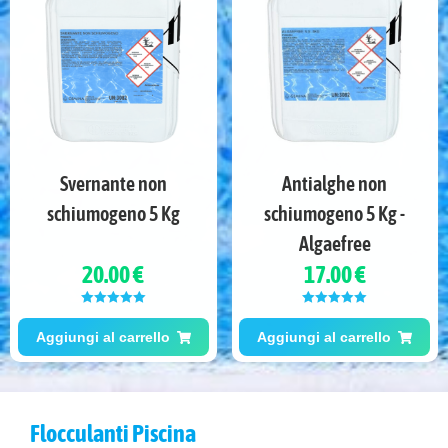
Svernante non
Antialghe non
schiumogeno 5 Kg
schiumogeno 5 Kg -
Algaefree
20.00 €
17.00 €
Valutato
5.00
Valutato
5.00
su 5
su 5
Aggiungi al carrello
Aggiungi al carrello
Flocculanti Piscina