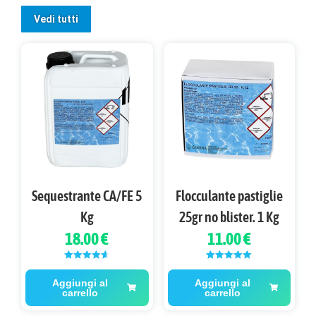
Vedi tutti
Sequestrante CA/FE 5
Flocculante pastiglie
Kg
25gr no blister. 1 Kg
18.00 €
11.00 €
Valutato
Valutato
5.00
4.67
su 5
su 5
Aggiungi al
Aggiungi al
carrello
carrello