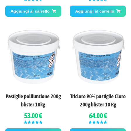
Valutato
Valutato
5.00
4.64
su 5
su 5
Aggiungi al carrello
Aggiungi al carrello
Pastiglie polifunzione 200g
Tricloro 90% pastiglie Cloro
blister 10kg
200g blister 10 Kg
53.00 €
64.00 €
Valutato
Valutato
5.00