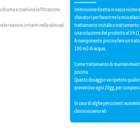
schiuma e coadiuva la filtrazione.
Immissione diretta in vasca vicino a
sfioratori per favorirne la miscelazi
ote reazioni irritanti nelle abituali
trattamento iniziale o trattamento s
una soluzione del prodotto al 5% (1
A riempimento piscina fare un trat
100 m3 di acqua.
Come trattamento di mantenimento v
piscina.
Questo dosaggio va ripetuto qualora
preventivo ogni 20gg, per compensa
In caso di alghe persistenti aumenta
cloroisocianurati