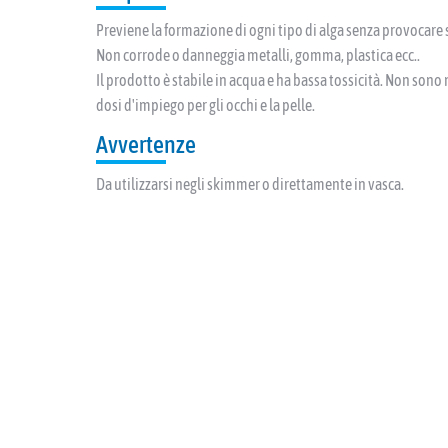
Previene la formazione di ogni tipo di alga senza provocare 
Non corrode o danneggia metalli, gomma, plastica ecc..
Il prodotto è stabile in acqua e ha bassa tossicità. Non sono n
dosi d'impiego per gli occhi e la pelle.
Avvertenze
Da utilizzarsi negli skimmer o direttamente in vasca.