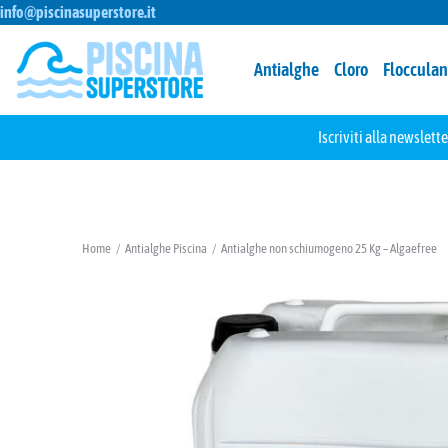
info@piscinasuperstore.it
Antialghe
Cloro
Flocculan
Iscriviti alla newslette
Home
Antialghe Piscina
Antialghe non schiumogeno 25 Kg – Algaefree
Tu sei qui: