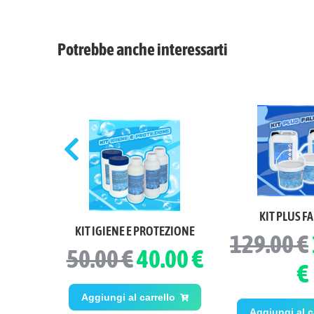
Potrebbe anche interessarti
KIT PLUS FA
geno 1 Kg
KIT IGIENE E PROTEZIONE
129.00 €
50.00 €
40.00 €
€
lo
Aggiungi al carrello
Aggiungi al c