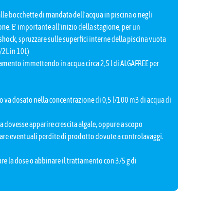
lle bocchette di mandata dell'acqua in piscina o negli
one. E' importante all'inizio della stagione, per un
hock, spruzzare sulle superfici interne della piscina vuota
/2L in 10L)
tamento immettendo in acqua circa 2,5 l di ALGAFREE per
a dosato nella concentrazione di 0,5 l/100 m3 di acqua di
 dovesse apparire crescita algale, oppure a scopo
re eventuali perdite di prodotto dovute a controlavaggi.
re la dose o abbinare il trattamento con 3/5 g di