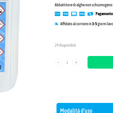
Abbattitore di alghe non schiumogeno a
Pagamento 
Affidato al corriere in
3-5
giorni lav
29 disponibili
Modalità d'uso