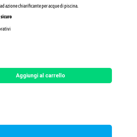
d azione chiarificante per acque di piscina.
sicuro
orativi
Aggiungi al carrello