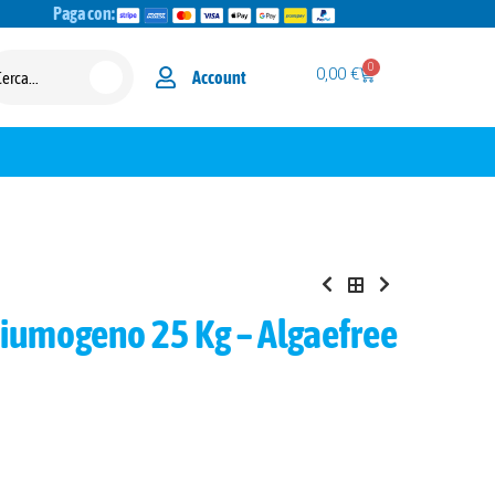
Paga con:
0
0,00
€
Account
hiumogeno 25 Kg – Algaefree