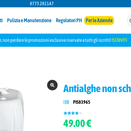
0775 201147
ti
Pulizia e Manutenzione
Regolatori PH
Per le Aziende
r, non perdere le promozioni esclusive riservate a tutti gli iscritti!
ISCRIVITI
Antialghe non sc
PIS03965
49.00 €