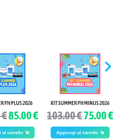
Antialg
R PH PLUS 2026
KIT SUMMER PH MINUS 2026
 €
85.00 €
103.00 €
75.00 €
al carrello
Aggiungi al carrello
Aggi