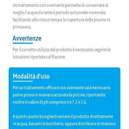
Un trattamento con svernante permette di conservare al
meglio l'acqua durante il periodo autunnale-invernale,
facilitando allo stesso tempo la riapertura delle piscine in
primavera.
Avvertenze
Per il corretto utilizzo del prodotto è necessario seguire le
istruzioni riportate sul flacone.
Modalità d'uso
Per un trattamento efficace con svernante sarà necessario
pulire prima in maniera accurata la piscina, riportando
inoltre il valore di ph compreso tra 7.2 e 7.6.
A questo punto bisognerà versare il prodotto direttamente
in acqua, davanti le bocchette, oppure distribuire in maniera