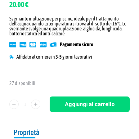
20.00 €
Svernante multiazione per piscine, ideale per il trattamento
dell'acqua quando la temperatura si trova al di sotto dei 16°C. Lo
svernante svolge una quadrupla azione: alghicida, funghicida,
batteriostatica ed anti-calcare.
Pagamento sicuro
Affidato al corriere in
3-5
giorni lavorativi
27 disponibili
Aggiungi al carrello
Proprietà