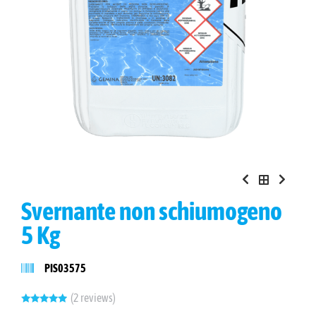
Svernante non schiumogeno
5 Kg
PIS03575
(
2
reviews
)