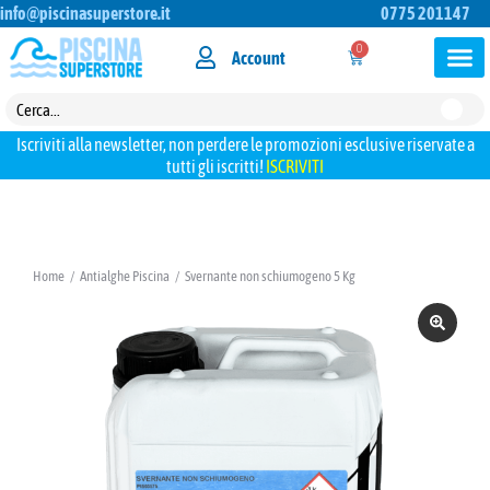
info@piscinasuperstore.it
0775 201147
0
Account
Iscriviti alla newsletter, non perdere le promozioni esclusive riservate a
tutti gli iscritti!
ISCRIVITI
Home
Antialghe Piscina
Svernante non schiumogeno 5 Kg
Tu sei qui: