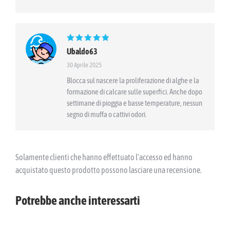
Valutato
5
su 5
Ubaldo63
30 Aprile 2025
Blocca sul nascere la proliferazione di alghe e la
formazione di calcare sulle superfici. Anche dopo
settimane di pioggia e basse temperature, nessun
segno di muffa o cattivi odori.
Solamente clienti che hanno effettuato l'accesso ed hanno
acquistato questo prodotto possono lasciare una recensione.
Potrebbe anche interessarti