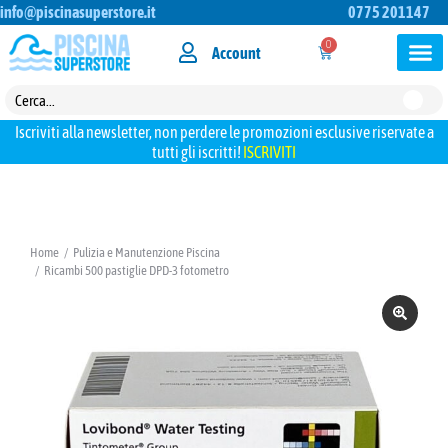
info@piscinasuperstore.it
0775 201147
0
Account
Iscriviti alla newsletter, non perdere le promozioni esclusive riservate a
tutti gli iscritti!
ISCRIVITI
Home
Pulizia e Manutenzione Piscina
Tu sei qui:
Ricambi 500 pastiglie DPD-3 fotometro