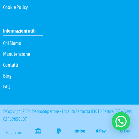
Cookie Policy
Informazioni utili
Chi Siamo
Manutenzione
Contatti
Blog
FAQ
© Copyright 2024 PiscinaSupertore – Località Ferruccia 03010 Patrica (FR) – P.IVA:
02969850607
Paga con: