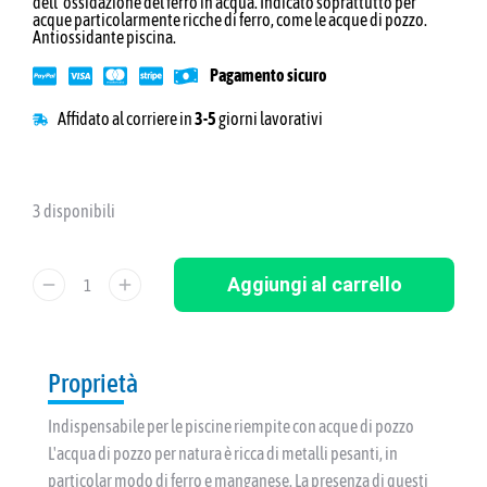
dell' ossidazione del ferro in acqua. Indicato soprattutto per
acque particolarmente ricche di ferro, come le acque di pozzo.
Antiossidante piscina.
Pagamento sicuro
Affidato al corriere in
3-5
giorni lavorativi
3 disponibili
Aggiungi al carrello
Proprietà
Indispensabile per le piscine riempite con acque di pozzo
L'acqua di pozzo per natura è ricca di metalli pesanti, in
particolar modo di ferro e manganese. La presenza di questi