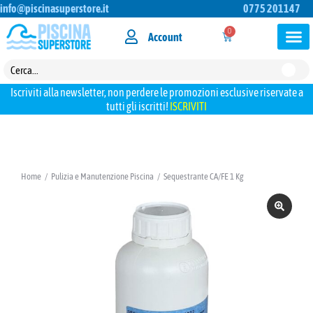
info@piscinasuperstore.it
0775 201147
0
Account
Iscriviti alla newsletter, non perdere le promozioni esclusive riservate a
tutti gli iscritti!
ISCRIVITI
Home
Pulizia e Manutenzione Piscina
Sequestrante CA/FE 1 Kg
Tu sei qui: