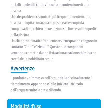
metalli rende difficile la vita nella manutenzione di una
piscina.
Uno dei problemi riscontrati più frequentemente in una
piscina riempita con acqua di pozzo è ad esempio la
comparsa di macchie o incrostazioni sul liner e sulle superfici
della piscina.
Un'altra problematica frequente avviene quando vengono in
contatto "Cloro" e "Metalli". Queste due componenti
venendo a contatto danno il via ad una reazione chimica che
creerà delle torbidità in acqua.
Avvertenze
Il prodotto va immesso nell’acqua della piscina durante il
riempimento. Appena possibile, iniziare il ricircolo
dell’acqua tramite la presa di fondo.
Modalità d'uso